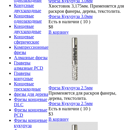
однозаходные
Фреза Кукуруза 3.0мм
Конусные
Хвостовик 3,175мм. Применяется для
двухзаходные
раскроя фанеры, дерева, текстолита.
Концевые
Фреза Кукуруза 3.0мм
однозаходные
Есть в наличии ( 10 )
Концевые
$8
двухзаходные
В корзину
Концевые
сферические
Компрессионные
фрезы
Алмазные фрезы
Граверы
алмазные PCD
Граверы
конусные
Концевые
Фреза Кукуруза 2.5мм
трехзаходные
Применяется для раскроя фанеры,
фрезы для дерева
дерева, текстолита.
Фрезы концевые
Фреза Кукуруза 2.5мм
DLC
Есть в наличии ( 10 )
Фрезы концевые
$3
PCD
В корзину
Фрезы концевые
кукуруза