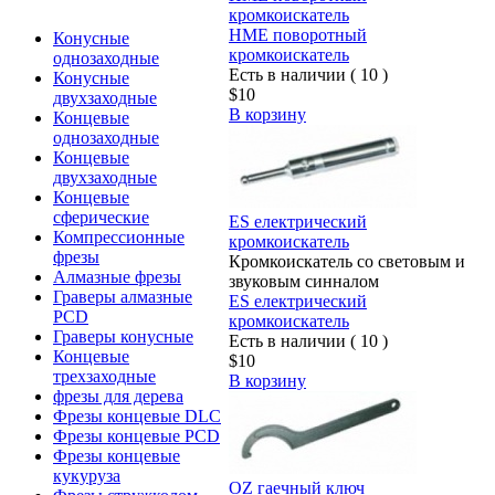
кромкоискатель
HME поворотный
Конусные
кромкоискатель
однозаходные
Есть в наличии ( 10 )
Конусные
$10
двухзаходные
В корзину
Концевые
однозаходные
Концевые
двухзаходные
Концевые
сферические
ES електрический
Компрессионные
кромкоискатель
фрезы
Кромкоискатель со световым и
Алмазные фрезы
звуковым синналом
Граверы алмазные
ES електрический
PCD
кромкоискатель
Граверы конусные
Есть в наличии ( 10 )
Концевые
$10
трехзаходные
В корзину
фрезы для дерева
Фрезы концевые DLC
Фрезы концевые PCD
Фрезы концевые
кукуруза
OZ гаечный ключ